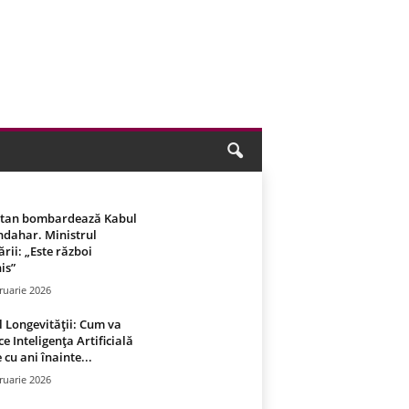
stan bombardează Kabul
ndahar. Ministrul
rii: „Este război
is”
ruarie 2026
 Longevității: Cum va
ce Inteligența Artificială
 cu ani înainte...
ruarie 2026