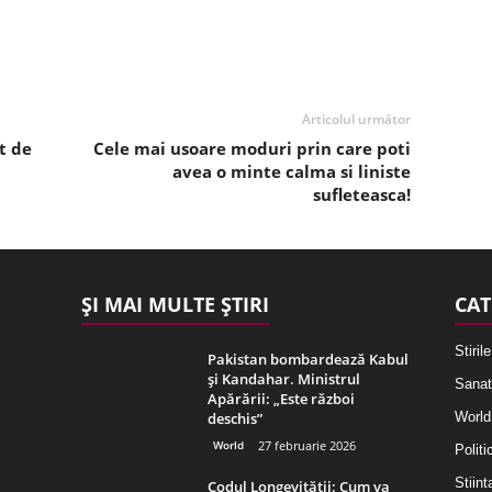
Articolul următor
t de
Cele mai usoare moduri prin care poti
avea o minte calma si liniste
sufleteasca!
ȘI MAI MULTE ȘTIRI
CAT
Stirile
Pakistan bombardează Kabul
și Kandahar. Ministrul
Sanat
Apărării: „Este război
deschis”
World
World
27 februarie 2026
Politi
Stiint
Codul Longevității: Cum va