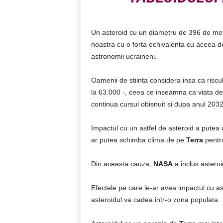
Un asteroid cu un diametru de 396 de met
noastra cu o forta echivalenta cu aceea 
astronomii ucraineni.
Oamenii de stiinta considera insa ca riscu
la 63.000 -, ceea ce inseamna ca viata d
continua cursul obisnuit si dupa anul 2032
Impactul cu un astfel de asteroid a putea 
ar putea schimba clima de pe
Terra
pentru
Din aceasta cauza,
NASA
a inclus asteroid
Efectele pe care le-ar avea impactul cu a
asteroidul va cadea intr-o zona populata.