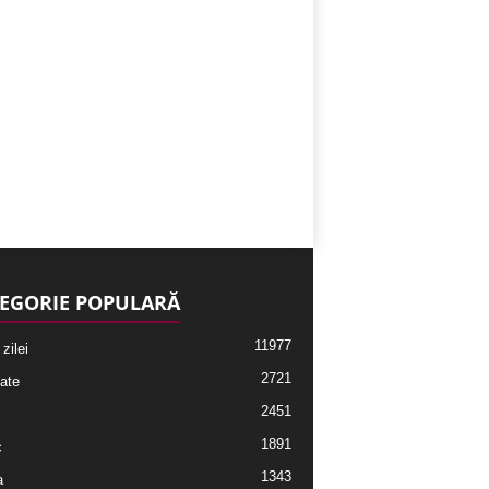
EGORIE POPULARĂ
11977
 zilei
2721
ate
2451
1891
c
1343
a