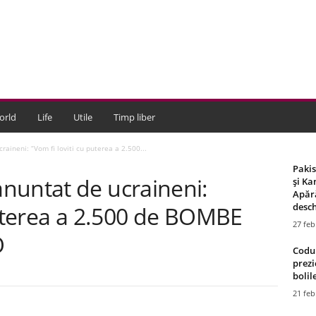
orld
Life
Utile
Timp liber
aineni: “Vom fi loviti cu puterea a 2.500...
Paki
nuntat de ucraineni:
și Ka
Apără
desch
puterea a 2.500 de BOMBE
27 feb
O
Codul
prezi
bolile
21 feb