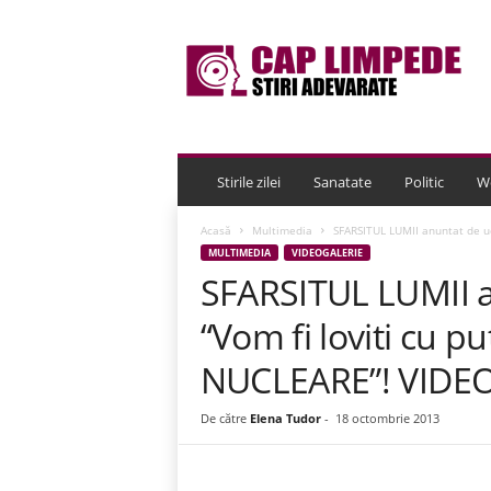
C
a
p
L
i
m
p
e
Stirile zilei
Sanatate
Politic
W
d
e
Acasă
Multimedia
SFARSITUL LUMII anuntat de ucr
MULTIMEDIA
VIDEOGALERIE
SFARSITUL LUMII a
“Vom fi loviti cu 
NUCLEARE”! VIDE
De către
Elena Tudor
-
18 octombrie 2013