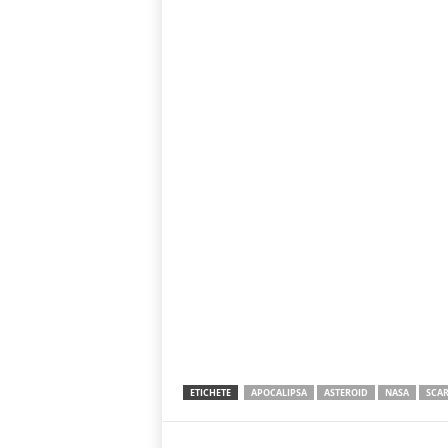
ETICHETE
APOCALIPSA
ASTEROID
NASA
SCAR