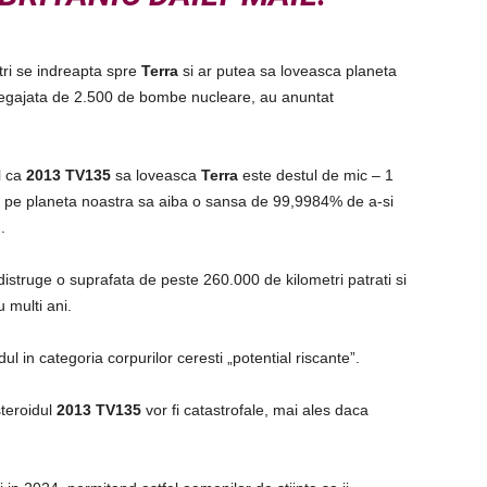
ri se indreapta spre
Terra
si ar putea sa loveasca planeta
degajata de 2.500 de bombe nucleare, au anuntat
l ca
2013 TV135
sa loveasca
Terra
este destul de mic – 1
e pe planeta noastra sa aiba o sansa de 99,9984% de a-si
.
distruge o suprafata de peste 260.000 de kilometri patrati si
 multi ani.
ul in categoria corpurilor ceresti „potential riscante”.
steroidul
2013 TV135
vor fi catastrofale, mai ales daca