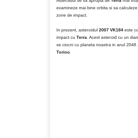
Asteroidul se va apropia de
Terra
mai intai
examineze mai bine orbita si sa calculez
zone de impact.
In prezent, asteroidul
2007 VK184
este co
impact cu
Terra
. Acest asteroid cu un dia
se ciocni cu planeta noastra in anul 2048. 
Torino
.