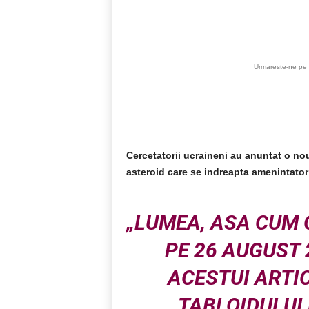
Acțiune
Urmareste-ne pe 
Cercetatorii ucraineni au anuntat o no
asteroid care se indreapta amenintator
„LUMEA, ASA CUM O
PE 26 AUGUST 
ACESTUI ARTIC
TABLOIDULUI 