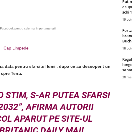
Putin
asupr
schim
19 oc
Facebook pentru cele mai importante stiri
Fortz
brand
Bucha
Cap Limpede
18 oc
Regul
longe
ua data pentru sfarsitul lumii, dupa ce au descoperit un
sana
 spre Terra
.
30 mar
 STIM, S-AR PUTEA SFARSI
2032”, AFIRMA AUTORII
OL APARUT PE SITE-UL
BRITANIC DAILY MAIL.