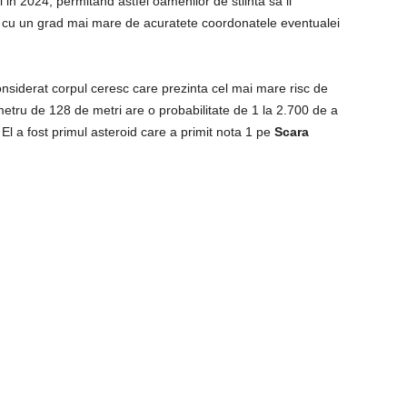
 in 2024, permitand astfel oamenilor de stiinta sa ii
e cu un grad mai mare de acuratete coordonatele eventualei
nsiderat corpul ceresc care prezinta cel mai mare risc de
metru de 128 de metri are o probabilitate de 1 la 2.700 de a
El a fost primul asteroid care a primit nota 1 pe
Scara