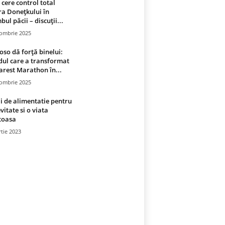
 cere control total
a Donețkului în
bul păcii – discuții...
tombrie 2025
oso dă forță binelui:
ul care a transformat
rest Marathon în...
tombrie 2025
i de alimentatie pentru
vitate si o viata
toasa
tie 2023